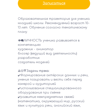
Записаться
Образовательная траектория для ученика
младшей школы. Рекомендуемый возраст 10-
13 лет. Обучение согласно тематическому
плану.
👁‍🗨ЛИЧНОСТЬ ученика развивается в
компетенциях:
художник - аниматор
блогер (ведущий вид деятельности)
разработчик
создатель моделей
🔺🎲🔻
Задачи трека:
✔️Формирование актёрских данных и речи,
умения позировать и вести себя перед
камерой и аудиторией
✔️использование специализированного
оборудования при съёмке
✔️развитие межпредметных связей
(математика, окружающий мир, русский
язык и культура речи, английский язык,