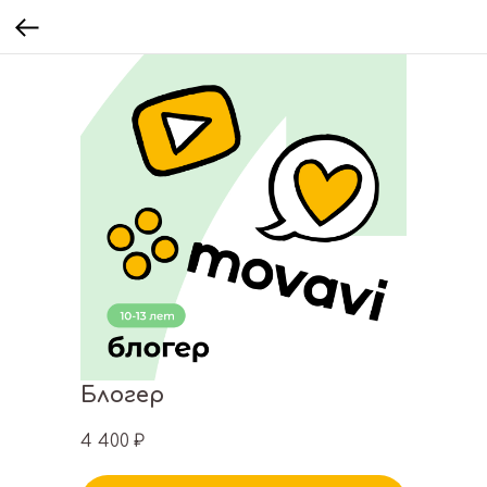
Блогер
4 400
₽